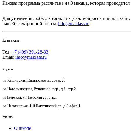
Каждая программа рассчитана на 3 месяца, которая проводитс
Для уточнения любых возникших у вас вопросов или для запис
нашей электронной почты:
info@maklass.ru
.
Контакты
Тел.
+7 (499) 391-28-83
Email:
info@maklass.ru
Адреса:
м. Каширская, Каширское шоссе д. 23
м. Новокузнецкая, Руновский пер., д.6, стр.2
м.Тверская, ул.Тверская 20, стр.1
м. Нагатинская, 1-й Нагатинский пр. д.2 офис 1
Меню
О школе