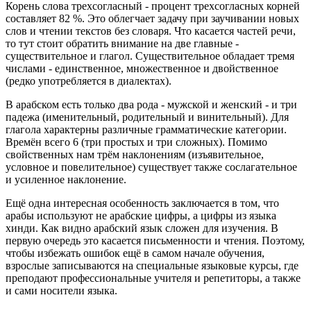
Корень слова трехсогласный - процент трехсогласных корней
составляет 82 %. Это облегчает задачу при заучивании новых
слов и чтении текстов без словаря. Что касается частей речи,
то тут стоит обратить внимание на две главные -
существительное и глагол. Существительное обладает тремя
числами - единственное, множественное и двойственное
(редко употребляется в диалектах).
В арабском есть только два рода - мужской и женский - и три
падежа (именительный, родительный и винительный). Для
глагола характерны различные грамматические категории.
Времён всего 6 (три простых и три сложных). Помимо
свойственных нам трём наклонениям (изъявительное,
условное и повелительное) существует также сослагательное
и усиленное наклонение.
Ещё одна интересная особенность заключается в том, что
арабы используют не арабские цифры, а цифры из языка
хинди. Как видно арабский язык сложен для изучения. В
первую очередь это касается письменности и чтения. Поэтому,
чтобы избежать ошибок ещё в самом начале обучения,
взрослые записываются на специальные языковые курсы, где
преподают профессиональные учителя и репетиторы, а также
и сами носители языка.