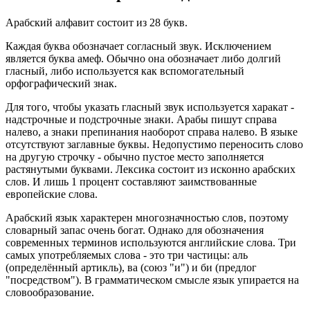
Арабский алфавит состоит из 28 букв.
Каждая буква обозначает согласный звук. Исключением
является буква амеф. Обычно она обозначает либо долгий
гласный, либо используется как вспомогательный
орфографический знак.
Для того, чтобы указать гласный звук используется харакат -
надстрочные и подстрочные знаки. Арабы пишут справа
налево, а знаки препинания наоборот справа налево. В языке
отсутствуют заглавные буквы. Недопустимо переносить слово
на другую строчку - обычно пустое место заполняется
растянутыми буквами. Лексика состоит из исконно арабских
слов. И лишь 1 процент составляют заимствованные
европейские слова.
Арабский язык характерен многозначностью слов, поэтому
словарный запас очень богат. Однако для обозначения
современных терминов используются английские слова. Три
самых употребляемых слова - это три частицы: аль
(определённый артикль), ва (союз "и") и би (предлог
"посредством"). В грамматическом смысле язык упирается на
словообразование.