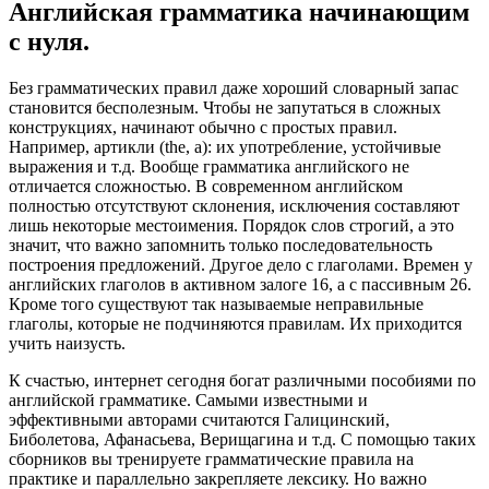
Английская грамматика начинающим
с нуля.
Без грамматических правил даже хороший словарный запас
становится бесполезным. Чтобы не запутаться в сложных
конструкциях, начинают обычно с простых правил.
Например, артикли (the, a): их употребление, устойчивые
выражения и т.д. Вообще грамматика английского не
отличается сложностью. В современном английском
полностью отсутствуют склонения, исключения составляют
лишь некоторые местоимения. Порядок слов строгий, а это
значит, что важно запомнить только последовательность
построения предложений. Другое дело с глаголами. Времен у
английских глаголов в активном залоге 16, а с пассивным 26.
Кроме того существуют так называемые неправильные
глаголы, которые не подчиняются правилам. Их приходится
учить наизусть.
К счастью, интернет сегодня богат различными пособиями по
английской грамматике. Самыми известными и
эффективными авторами считаются Галицинский,
Биболетова, Афанасьева, Верищагина и т.д. С помощью таких
сборников вы тренируете грамматические правила на
практике и параллельно закрепляете лексику. Но важно